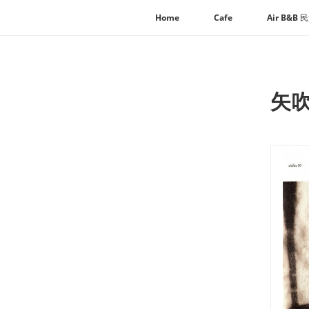
Home
Cafe
Air B&B 
矢