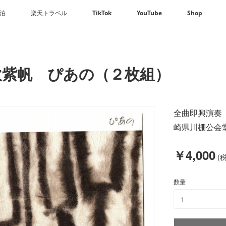
民泊
楽天トラベル
TikTok
YouTube
Shop
吹紫帆 ぴあの（２枚組）
全曲即興演奏
崎県川棚公会
￥4,000
(税
数量
1